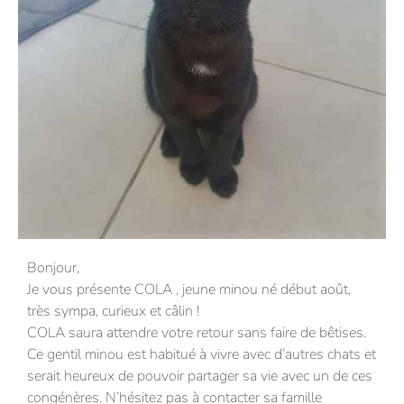
Bonjour,
Je vous présente COLA , jeune minou né début août,
très sympa, curieux et câlin !
COLA saura attendre votre retour sans faire de bêtises.
Ce gentil minou est habitué à vivre avec d’autres chats et
serait heureux de pouvoir partager sa vie avec un de ces
congénères. N’hésitez pas à contacter sa famille