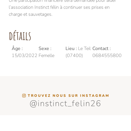
Une participation financière sera demandée pour aider
l’association Instinct félin à continuer ses prises en
charge et sauvetages.
détails
Âge :
Sexe :
Lieu :
Le Teil
Contact :
15/03/2022
Femelle
(07400)
0684555800
TROUVEZ NOUS SUR INSTAGRAM
@instinct_felin26