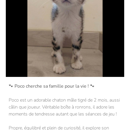
🐾 Poco cherche sa famille pour la vie ! 🐾
Poco est un adorable chaton mâle tigré de 2 mois, aussi
câlin que joueur. Véritable boîte à ronrons, il adore les
moments de tendresse autant que les séances de jeu !
Propre, équilibré et plein de curiosité, il explore son